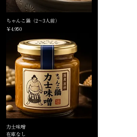
ちゃんこ鍋（2～3人前）
価格
￥4,950
力士味噌
在庫なし