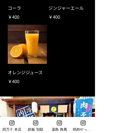
コーラ
ジンジャーエール
￥400
￥400
オレンジジュース
￥400
四万十 本店
鉄板 別邸
湯島 角萬
焼肉やっちゃん