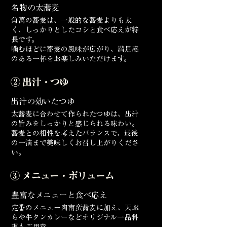
名物の太蕎麦
角萬の蕎麦は、一般的な蕎麦よりも太
く、しっかりとしたコシと食べ応えが特
長です。
噛むほどに蕎麦の風味が広がり、満足感
のある一杯をお楽しみいただけます。
② 出汁・つゆ
出汁の効いたつゆ
太蕎麦に合わせて作られたつゆは、出汁
の旨みをしっかりと感じられる味わい。
蕎麦との相性を考えたバランスで、最後
の一滴まで美味しくお召し上がりくださ
い。
③ メニュー・ボリューム
豊富なメニューと食べ応え
定番のメニュー肉南蛮蕎麦に加え、天ぷ
らや牛タンカレーなどオリジナル一品料
理もご用意。