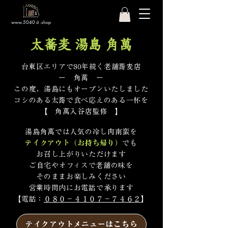
www.5040ｄ.shop
太蕎麦 湯島 角萬
台東区エリアで80年続く老舗蕎麦店
ー 角萬 ー
この度、湯島にもオープンいたしました
コシのある太蕎で食べ応えのある一杯を
【 角萬入谷店監修 】
湯島角萬では人気の冷し肉南蛮を
テイクアウト（お持ち帰り）
でも
お召し上がりいただけます
ご自宅やオフィスで老舗の味を
そのままお楽しみください
​​営業時間内にお電話で承ります
​【電話：
０８０－４１０７－７４６２
】
テイクアウトメニューはこちら