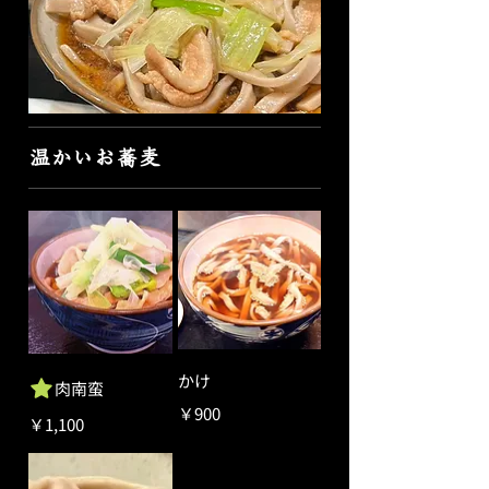
温かいお蕎麦
かけ
肉南蛮
￥900
￥1,100