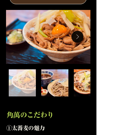
角萬のこだわり
①太蕎麦の魅力