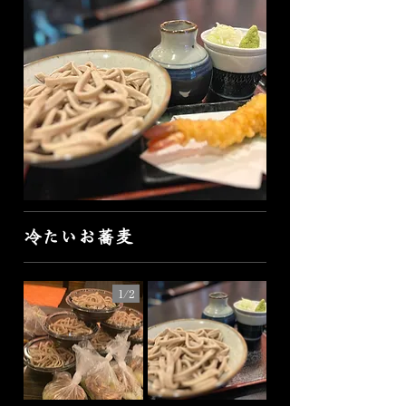
冷たいお蕎麦
1/
2