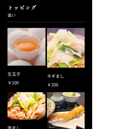
トッピング
追い
生玉子
ネギまし
￥100
￥200
肉まし