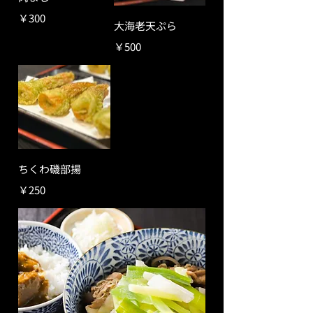
￥300
大海老天ぷら
￥500
ちくわ磯部揚
￥250